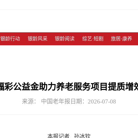
银龄行动
银龄风采
银龄阅读
综艺·短剧
旅居·康养
福彩公益金助力养老服务项目提质增
来源： 中国老年报
日期：2026-07-08
本报记者 孙冰钦