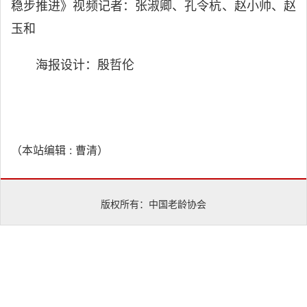
稳步推进》视频记者：张淑卿、孔令杭、赵小帅、赵
玉和
海报设计：殷哲伦
（本站编辑 : 曹清）
版权所有：中国老龄协会